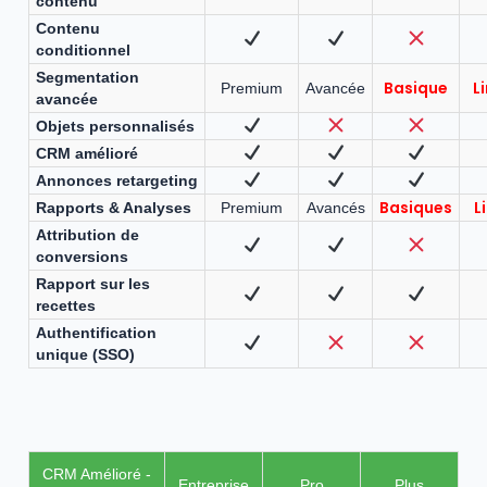
contenu
Contenu
conditionnel
Segmentation
Basique
L
Premium
Avancée
avancée
Objets personnalisés
CRM amélioré
Annonces retargeting
Basiques
L
Rapports & Analyses
Premium
Avancés
Attribution de
conversions
Rapport sur les
recettes
Authentification
unique (SSO)
CRM Amélioré -
Entreprise
Pro
Plus