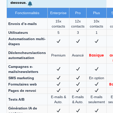
dessous.
Fonctionnalités
Enterprise
Pro
Plus
S
15x
12x
10x
Envois d’e-mails
contacts
contacts
contacts
c
Utilisateurs
5
3
1
Automatisation multi-
étapes
Déclencheurs/actions
Basique
a
Premium
Avancé
automatisation
Campagnes e-
mails/newsletters
SMS marketing
En option
B
Formulaires web
Pages de renvoi
E-mails &
E-mails
E-mails
E
Tests A/B
Auto.
& Auto.
seulement
se
Génération IA de